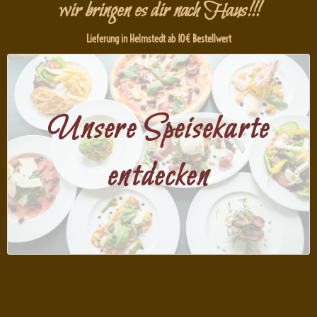
wir bringen es dir nach Haus!!!
Lieferung in Helmstedt ab 10€ Bestellwert
Ciao Ciao
Unsere Speisekarte
Wir kochen immer frisch und mit viel
entdecken
Leidenschaft.
Jetzt Speisekarte entdecken