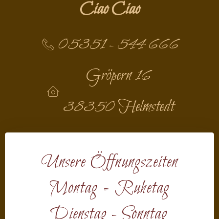
Ciao Ciao
05351 - 544 666
Gröpern 16
38350 Helmstedt
Unsere Öffnungszeiten
Montag = Ruhetag
Dienstag - Sonntag